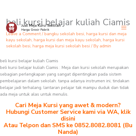
beli kursi belajar kuliah Ciamis
Skip
Jual Meja Kursi Sekolah
to
Harga Grosir Pabrik
content
Leave a Comment
/
bangku sekolah besi
,
harga kursi dan meja
kayu sekolah
,
harga kursi dan meja kayu sekolah
,
harga kursi
sekolah besi
,
harga meja kursi sekolah besi
/ By
admin
beli kursi belajar kuliah Ciamis
beli kursi belajar kuliah Ciamis : Meja dan kursi sekolah merupakan
sebagian perlengkapan yang sangat dipentingkan pada sistem
pembelajaran dalam sekolah. tanpa adanya instrumen ini, tindakan
belajar jadi terhalang. lantaran pelajar tak mampu duduk dan tidak
ada meja untuk alas untuk menulis.
Cari Meja Kursi yang awet & modern?
Hubungi Customer Service kami via WA, klik
disini
Atau Telpon dan SMS ke 0852.8082.8081 (Bu
Nanda)