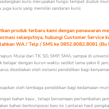
sedangkan kursi merupakan fungsi tempat duduk murid
uga kursi yang memiliki sandaran kursi.
tkan produk terbaru kami dengan penawaran men
formasi selanjutnya, hubungi Customer Service k
ilahkan WA / Telp / SMS ke 0852.8082.8081 (Bu
apun. Mulai dari TK, SD, SMP, SMA, sampai di universit
 belajar dengan kurun waktu sedikit lama yakni 6 jam. 
arus disediakan oleh instansi pendidikan bagi kenyama
isiapkan oleh lembaga pendidikan bagi kedamaian muri
 dengan bahan kayu , tetapi bersamaan pertambahan jam
an bahan berkomposisi besi ini. Lantaran hasil pengkaj