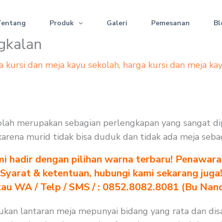
Tentang
Produk
Galeri
Pemesanan
Bl
gkalan
a kursi dan meja kayu sekolah
,
harga kursi dan meja ka
kolah merupakan sebagian perlengkapan yang sangat d
. karena murid tidak bisa duduk dan tidak ada meja seba
i hadir dengan pilihan warna terbaru! Penawara
Syarat & ketentuan, hubungi kami sekarang juga
au WA / Telp / SMS / : 0852.8082.8081 (Bu Nan
ukan lantaran meja mepunyai bidang yang rata dan dis