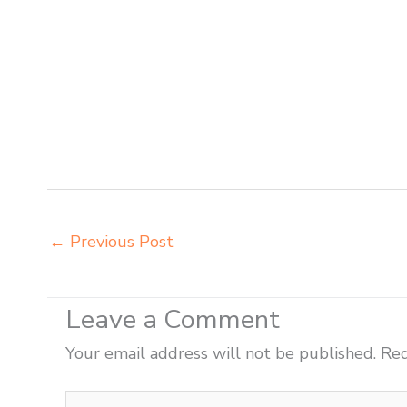
pusat penjualan meja belajar anak Tanjungpinang suppl
Tanjungpinang tempat pembuatan mebel bangku sekolah
kursi bangku sekolah Tanjungpinang toko mebel meja be
Tanjungpinang grosir meja kursi ace ikea futura Tanju
Tanjungpinang grosir meja kursi integra insperra Tanj
distributor meja kursi ace ikea futura Tanjungpinang 
insperra Tanjungpinang distributor meja kursi integra
←
Previous Post
Leave a Comment
Your email address will not be published.
Req
Type