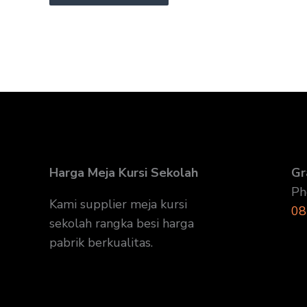
Harga Meja Kursi Sekolah
Gr
Ph
Kami supplier meja kursi
08
sekolah rangka besi harga
pabrik berkualitas.