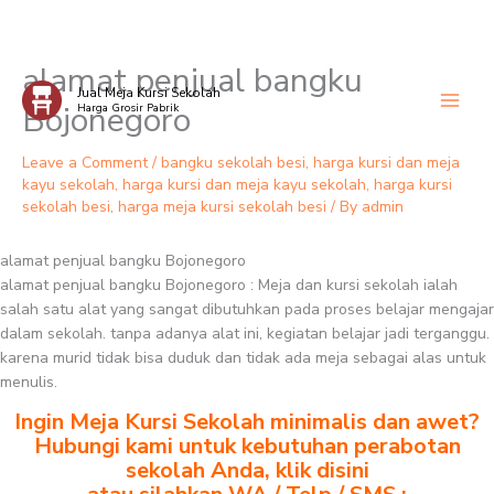
alamat penjual bangku
Skip
Jual Meja Kursi Sekolah
to
Bojonegoro
Harga Grosir Pabrik
content
Leave a Comment
/
bangku sekolah besi
,
harga kursi dan meja
kayu sekolah
,
harga kursi dan meja kayu sekolah
,
harga kursi
sekolah besi
,
harga meja kursi sekolah besi
/ By
admin
alamat penjual bangku Bojonegoro
alamat penjual bangku Bojonegoro : Meja dan kursi sekolah ialah
salah satu alat yang sangat dibutuhkan pada proses belajar mengajar
dalam sekolah. tanpa adanya alat ini, kegiatan belajar jadi terganggu.
karena murid tidak bisa duduk dan tidak ada meja sebagai alas untuk
menulis.
Ingin Meja Kursi Sekolah minimalis dan awet?
Hubungi kami untuk kebutuhan perabotan
sekolah Anda, klik disini