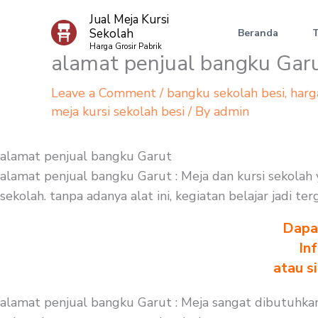
Skip
Jual Meja Kursi
to
Sekolah
Beranda
content
Harga Grosir Pabrik
alamat penjual bangku Gar
Leave a Comment
/
bangku sekolah besi
,
harg
meja kursi sekolah besi
/ By
admin
alamat penjual bangku Garut
alamat penjual bangku Garut : Meja dan kursi sekolah
sekolah. tanpa adanya alat ini, kegiatan belajar jadi 
Dapa
In
atau s
alamat penjual bangku Garut : Meja sangat dibutuhkan