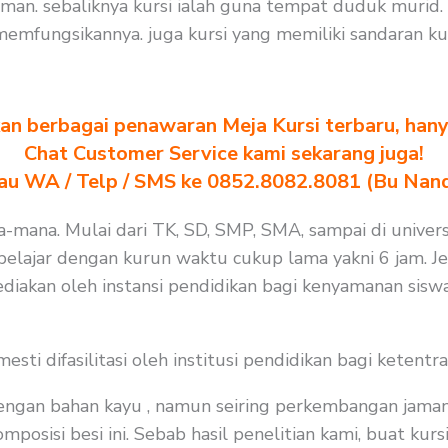
n. sebaliknya kursi ialah guna tempat duduk murid. 
mfungsikannya. juga kursi yang memiliki sandaran kur
n berbagai penawaran Meja Kursi terbaru, hanya
Chat Customer Service kami sekarang juga!
au WA / Telp / SMS ke 0852.8082.8081 (Bu Nan
na-mana. Mulai dari TK, SD, SMP, SMA, sampai di univers
lajar dengan kurun waktu cukup lama yakni 6 jam. Jela
diakan oleh instansi pendidikan bagi kenyamanan siswa
i difasilitasi oleh institusi pendidikan bagi ketentra
 dengan bahan kayu , namun seiring perkembangan jaman
isi besi ini. Sebab hasil penelitian kami, buat kursi