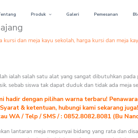
Tentang
Produk
Galeri
Pemesanan
Bl
ajang
a kursi dan meja kayu sekolah
,
harga kursi dan meja ka
ah ialah salah satu alat yang sangat dibutuhkan pada 
erusik. sebab siswa tak dapat duduk dan tidak ada meja 
i hadir dengan pilihan warna terbaru! Penawara
Syarat & ketentuan, hubungi kami sekarang juga
au WA / Telp / SMS / : 0852.8082.8081 (Bu Nan
kan lantaran meja mepunyai bidang yang rata dan disa