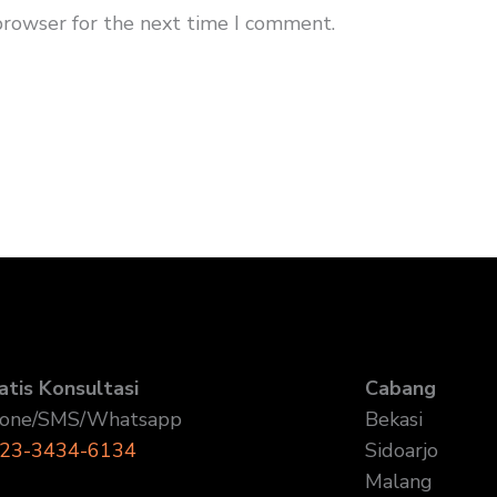
browser for the next time I comment.
atis Konsultasi
Cabang
one/SMS/Whatsapp
Bekasi
23-3434-6134
Sidoarjo
Malang