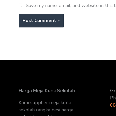
Save my name, email, and website in this 
Harga Meja Kursi Sekolah
Gr
Ph
Kami supplier meja kursi
08
sekolah rangka besi harga