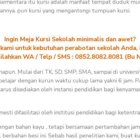
sementara itu kursi adalah manfaat tempat duduk muri
nnya. pun kursi yang mengantongi tumpuan kursi.
Ingin Meja Kursi Sekolah minimalis dan awet?
kami untuk kebutuhan perabotan sekolah Anda, kl
silahkan WA / Telp / SMS : 0852.8082.8081 (Bu 
apun. Mulai dari TK, SD, SMP, SMA, sampai di universit
elajar dengan kurun waktu cukup lama yakni 6 jam. Pa
arus disediakan oleh instansi pendidikan bagi kenyama
i difasilitasi oleh institusi pendidikan bagi ketentra
 dengan bahan kayu , tetapi bersamaan pertambahan jam
berbahan besi ini. Sebab hasil penelitian kami, buat ku