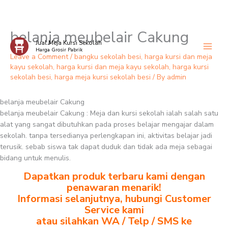
belanja meubelair Cakung
Skip
Jual Meja Kursi Sekolah
to
Harga Grosir Pabrik
content
Leave a Comment
/
bangku sekolah besi
,
harga kursi dan meja
kayu sekolah
,
harga kursi dan meja kayu sekolah
,
harga kursi
sekolah besi
,
harga meja kursi sekolah besi
/ By
admin
belanja meubelair Cakung
belanja meubelair Cakung : Meja dan kursi sekolah ialah salah satu
alat yang sangat dibutuhkan pada proses belajar mengajar dalam
sekolah. tanpa tersedianya perlengkapan ini, aktivitas belajar jadi
terusik. sebab siswa tak dapat duduk dan tidak ada meja sebagai
bidang untuk menulis.
Dapatkan produk terbaru kami dengan
penawaran menarik!
Informasi selanjutnya, hubungi Customer
Service kami
atau silahkan WA / Telp / SMS ke