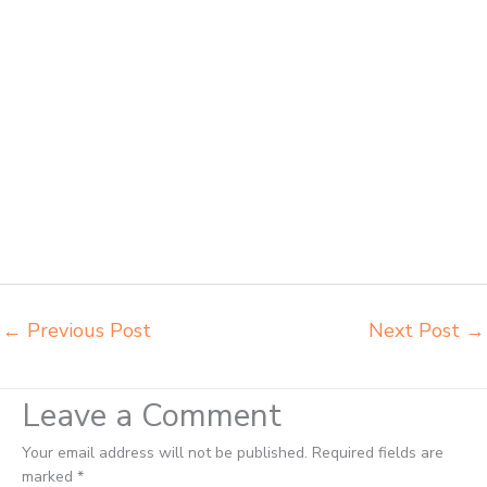
jual beli bangku sekolah Serang jual beli meja belajar anak Serang
jual meja kursi belajar kuliah sekolah Serang jual meja kursi sekolah
besi harga grosir Serang jual mobiler sekolah Serang jual meja kursi
sekolah harga pabrik Serang jual meja belajar anak Serang pabrik
meja belajar Serang pabrik meja kursi laboratorium Serang pabrik
meja kursi sekolah besi Serang pabrik meja kursi lipat kuliah Serang
produsen bangku dan meja sd besi Serang produsen kursi lipat kuliah
Serang produsen meja kursi bangku sekolah Serang produsen meja
kursi sekolah modern Serang pusat penjualan meja belajar anak
Serang supplier kursi lipat kuliah Serang supplier meja kursi sekolah
Serang tempat jual meja belajar Serang tempat pembuatan mebel
bangku sekolah Serang toko jual kursi sekolah Serang
←
Previous Post
Next Post
→
Leave a Comment
Your email address will not be published.
Required fields are
marked
*