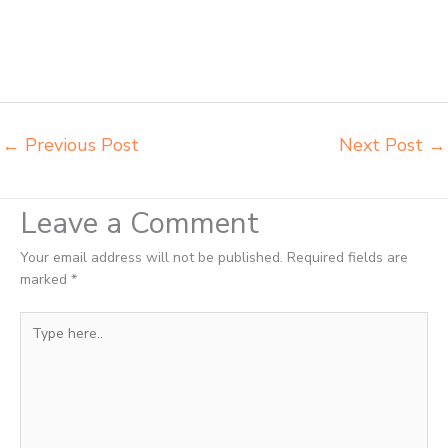
Gorontalo grosir meja kursi ace ikea futura Gorontalo grosir meja kursi
aktiv innola sorum duma Gorontalo grosir meja kursi pudac vivente
Gorontalo grosir meja kursi integra insperra Gorontalo distributor kursi
lipat chitose Gorontalo distributor meja kursi informa napolly
Gorontalo distributor meja kursi ace ikea futura Gorontalo
←
Previous Post
Next Post
→
Leave a Comment
Your email address will not be published.
Required fields are
marked
*
Type
here..