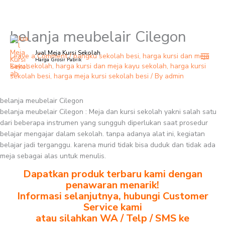
belanja meubelair Cilegon
Skip
to
Jual Meja Kursi Sekolah
content
Leave a Comment
/
bangku sekolah besi
,
harga kursi dan meja
Harga Grosir Pabrik
kayu sekolah
,
harga kursi dan meja kayu sekolah
,
harga kursi
sekolah besi
,
harga meja kursi sekolah besi
/ By
admin
belanja meubelair Cilegon
belanja meubelair Cilegon : Meja dan kursi sekolah yakni salah satu
dari beberapa instrumen yang sungguh diperlukan saat prosedur
belajar mengajar dalam sekolah. tanpa adanya alat ini, kegiatan
belajar jadi terganggu. karena murid tidak bisa duduk dan tidak ada
meja sebagai alas untuk menulis.
Dapatkan produk terbaru kami dengan
penawaran menarik!
Informasi selanjutnya, hubungi Customer
Service kami
atau silahkan WA / Telp / SMS ke