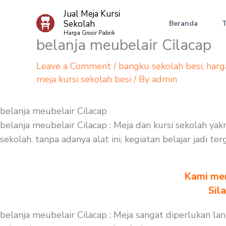
Skip
Jual Meja Kursi
to
Sekolah
Beranda
content
Harga Grosir Pabrik
belanja meubelair Cilacap
Leave a Comment
/
bangku sekolah besi
,
harg
meja kursi sekolah besi
/ By
admin
belanja meubelair Cilacap
belanja meubelair Cilacap : Meja dan kursi sekolah ya
sekolah. tanpa adanya alat ini, kegiatan belajar jadi 
Kami men
Sil
belanja meubelair Cilacap : Meja sangat diperlukan l