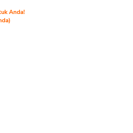
tuk Anda!
nda)