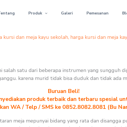
Tentang
Produk
Galeri
Pemesanan
Bl
a kursi dan meja kayu sekolah
,
harga kursi dan meja ka
kni salah satu dari beberapa instrumen yang sungguh d
terganggu. karena murid tidak bisa duduk dan tidak ada 
Buruan Beli!
yediakan produk terbaik dan terbaru spesial un
akan WA / Telp / SMS ke 0852.8082.8081 (Bu Na
antaran meja mepunyai bidang yang rata dan disangga 