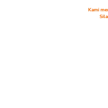
Kami men
Sil