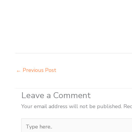
grosir meja kursi aktiv innola sorum duma Mojokerto gr
chitose Mojokerto distributor meja kursi informa napol
Mojokerto distributor meja kursi pudac vivente integra
agen meja kursi informa napolly Mojokerto agen meja 
vivente integra insperra Mojokerto agen meja kursi 
Pasuruan
←
Previous Post
Leave a Comment
Your email address will not be published.
Req
Type
here..