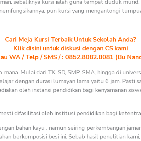
n. sebaliknya kursi ialah guna tempat duduk murid. 
memfungsikannya. pun kursi yang mengantongi tumpuan
Cari Meja Kursi Terbaik Untuk Sekolah Anda?
Klik disini untuk diskusi dengan CS kami
au WA / Telp / SMS / : 0852.8082.8081 (Bu Nan
a-mana. Mulai dari TK, SD, SMP, SMA, hingga di universi
ajar dengan durasi lumayan lama yaitu 6 jam. Pasti sa
diakan oleh instansi pendidikan bagi kenyamanan siswa
i difasilitasi oleh institusi pendidikan bagi ketentra
 dengan bahan kayu , namun seiring perkembangan jaman
n berkomposisi besi ini. Sebab hasil penelitian kami, 