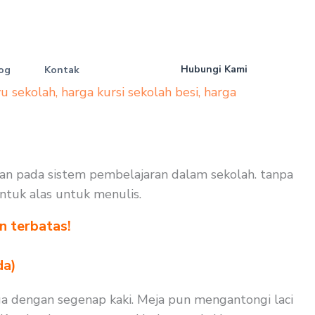
Hubungi Kami
og
Kontak
yu sekolah
,
harga kursi sekolah besi
,
harga
kan pada sistem pembelajaran dalam sekolah. tanpa
untuk alas untuk menulis.
n terbatas!
!
da)
ga dengan segenap kaki. Meja pun mengantongi laci