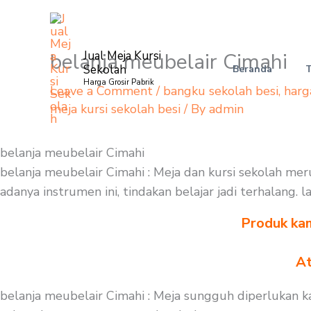
Skip
to
content
belanja meubelair Cimahi
Jual Meja Kursi
Sekolah
Beranda
Harga Grosir Pabrik
Leave a Comment
/
bangku sekolah besi
,
harg
meja kursi sekolah besi
/ By
admin
belanja meubelair Cimahi
belanja meubelair Cimahi : Meja dan kursi sekolah m
adanya instrumen ini, tindakan belajar jadi terhalang
Produk kam
At
belanja meubelair Cimahi : Meja sungguh diperlukan 