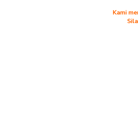
Kami men
Sil