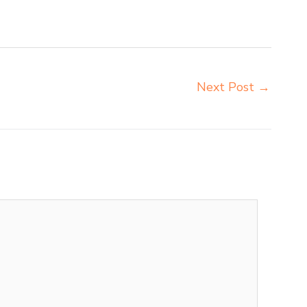
ar importir meja komputer sekolah Pematangsiantar
Next Post
→