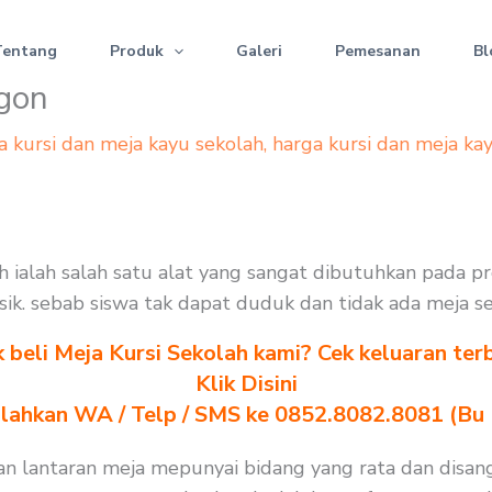
Tentang
Produk
Galeri
Pemesanan
Bl
egon
a kursi dan meja kayu sekolah
,
harga kursi dan meja ka
olah ialah salah satu alat yang sangat dibutuhkan pada 
erusik. sebab siswa tak dapat duduk dan tidak ada meja 
k beli Meja Kursi Sekolah kami? Cek keluaran ter
Klik Disini
ilahkan WA / Telp / SMS ke 0852.8082.8081 (Bu
rlukan lantaran meja mepunyai bidang yang rata dan di