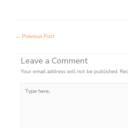
Pematangsiantar importir meja belajar Pematangsiant
jual beli bangku sekolah Pematangsiantar
←
Previous Post
Leave a Comment
Your email address will not be published.
Req
Type
here..