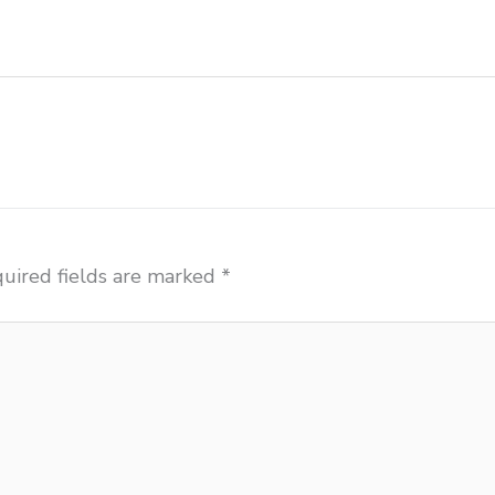
ar importir meja kursi bangku sekolah Pematangsiant
uired fields are marked
*