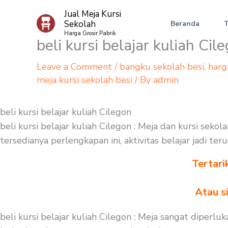
Skip
Jual Meja Kursi
to
Sekolah
Beranda
content
Harga Grosir Pabrik
beli kursi belajar kuliah Cil
Leave a Comment
/
bangku sekolah besi
,
harg
meja kursi sekolah besi
/ By
admin
beli kursi belajar kuliah Cilegon
beli kursi belajar kuliah Cilegon : Meja dan kursi sek
tersedianya perlengkapan ini, aktivitas belajar jadi t
Tertari
Atau s
beli kursi belajar kuliah Cilegon : Meja sangat dipe