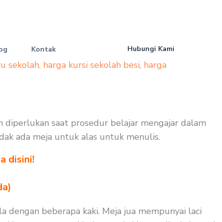
Hubungi Kami
og
Kontak
yu sekolah
,
harga kursi sekolah besi
,
harga
uh diperlukan saat prosedur belajar mengajar dalam
idak ada meja untuk alas untuk menulis.
 disini!
da)
ula dengan beberapa kaki. Meja jua mempunyai laci