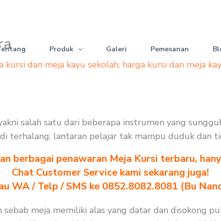
ra
Tentang
Produk
Galeri
Pemesanan
Bl
a kursi dan meja kayu sekolah
,
harga kursi dan meja ka
ah yakni salah satu dari beberapa instrumen yang sungg
jadi terhalang. lantaran pelajar tak mampu duduk dan t
n berbagai penawaran Meja Kursi terbaru, hanya
Chat Customer Service kami sekarang juga!
au WA / Telp / SMS ke 0852.8082.8081 (Bu Nan
an sebab meja memiliki alas yang datar dan disokong p