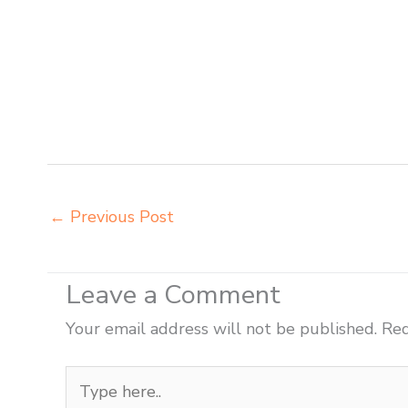
meja sekolah dasar Banjarbaru harga meja kursi belaj
Banjarbaru harga meubelair sekolah Banjarbaru importir
Banjarbaru importir meja kursi bangku sekolah Banjarb
anak Banjarbaru jual meja kursi belajar kuliah sekolah 
sekolah harga pabrik Banjarbaru jual meja belajar anak
sekolah besi Banjarbaru pabrik meja kursi lipat kulia
←
Previous Post
Leave a Comment
Your email address will not be published.
Req
Type
here..