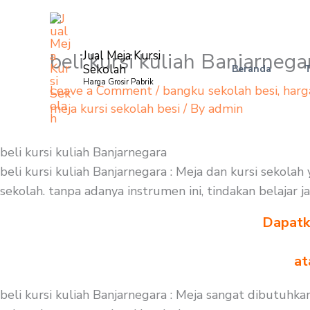
Skip
to
content
beli kursi kuliah Banjarnega
Jual Meja Kursi
Sekolah
Beranda
Harga Grosir Pabrik
Leave a Comment
/
bangku sekolah besi
,
harg
meja kursi sekolah besi
/ By
admin
beli kursi kuliah Banjarnegara
beli kursi kuliah Banjarnegara : Meja dan kursi sekol
sekolah. tanpa adanya instrumen ini, tindakan belajar 
Dapatka
at
beli kursi kuliah Banjarnegara : Meja sangat dibutuhk