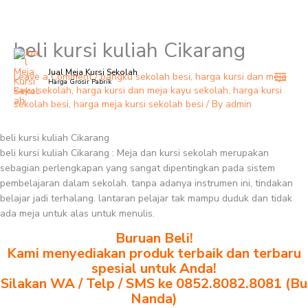
beli kursi kuliah Cikarang
Skip
to
Jual Meja Kursi Sekolah
content
Leave a Comment
/
bangku sekolah besi
,
harga kursi dan meja
Harga Grosir Pabrik
kayu sekolah
,
harga kursi dan meja kayu sekolah
,
harga kursi
sekolah besi
,
harga meja kursi sekolah besi
/ By
admin
beli kursi kuliah Cikarang
beli kursi kuliah Cikarang : Meja dan kursi sekolah merupakan
sebagian perlengkapan yang sangat dipentingkan pada sistem
pembelajaran dalam sekolah. tanpa adanya instrumen ini, tindakan
belajar jadi terhalang. lantaran pelajar tak mampu duduk dan tidak
ada meja untuk alas untuk menulis.
Buruan Beli!
Kami menyediakan produk terbaik dan terbaru
spesial untuk Anda!
Silakan WA / Telp / SMS ke 0852.8082.8081 (Bu
Nanda)