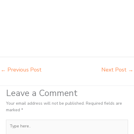
Tasikmalaya agen meja kursi ace ikea futura Tasikmalaya agen meja
kursi aktiv innola sorum duma Tasikmalaya agen meja kursi pudac
vivente integra insperra Tasikmalaya agen meja kursi bangku sekolah
Banjar agen meja belajar Banjar alamat penjual bangku Banjar
belanja meubelair Banjar beli kursi belajar kuliah Banjar beli kursi
kuliah Banjar beli kursi lipat kuliah Banjar beli meja kursi bangku
sekolah Banjar beli meja belajar besi mana Banjar distributor kursi
setenlis meja kursi kuliah Banjar distributor meja belajar Banjar
distributor meja kursi anak sekolah tk Banjar
←
Previous Post
Next Post
→
Leave a Comment
Your email address will not be published.
Required fields are
marked
*
Type
here..