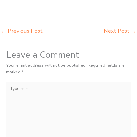
Bau-Bau agen meja kursi ace ikea futura Bau-Bau agen meja kursi
aktiv innola sorum duma Bau-Bau agen meja kursi pudac vivente
integra insperra Bau-Bau
←
Previous Post
Next Post
→
Leave a Comment
Your email address will not be published.
Required fields are
marked
*
Type
here..