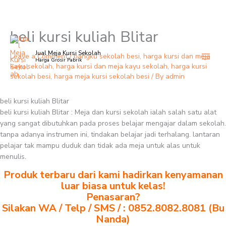
beli kursi kuliah Blitar
Skip
to
Jual Meja Kursi Sekolah
content
Leave a Comment
/
bangku sekolah besi
,
harga kursi dan meja
Harga Grosir Pabrik
kayu sekolah
,
harga kursi dan meja kayu sekolah
,
harga kursi
sekolah besi
,
harga meja kursi sekolah besi
/ By
admin
beli kursi kuliah Blitar
beli kursi kuliah Blitar : Meja dan kursi sekolah ialah salah satu alat
yang sangat dibutuhkan pada proses belajar mengajar dalam sekolah.
tanpa adanya instrumen ini, tindakan belajar jadi terhalang. lantaran
pelajar tak mampu duduk dan tidak ada meja untuk alas untuk
menulis.
Produk terbaru dari kami hadirkan kenyamanan
luar biasa untuk kelas!
Penasaran?
Silakan WA / Telp / SMS / : 0852.8082.8081 (Bu
Nanda)