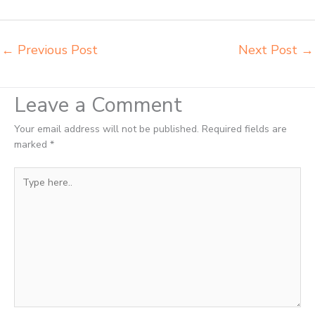
distributor meja kursi ace ikea futura Blitar
←
Previous Post
Next Post
→
Leave a Comment
Your email address will not be published.
Required fields are
marked
*
Type
here..