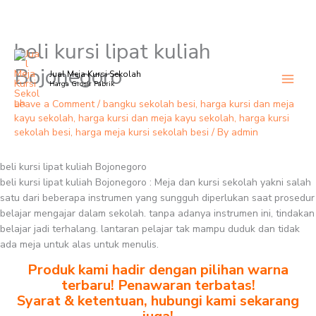
beli kursi lipat kuliah
Skip
to
Bojonegoro
Jual Meja Kursi Sekolah
content
Harga Grosir Pabrik
Leave a Comment
/
bangku sekolah besi
,
harga kursi dan meja
kayu sekolah
,
harga kursi dan meja kayu sekolah
,
harga kursi
sekolah besi
,
harga meja kursi sekolah besi
/ By
admin
beli kursi lipat kuliah Bojonegoro
beli kursi lipat kuliah Bojonegoro : Meja dan kursi sekolah yakni salah
satu dari beberapa instrumen yang sungguh diperlukan saat prosedur
belajar mengajar dalam sekolah. tanpa adanya instrumen ini, tindakan
belajar jadi terhalang. lantaran pelajar tak mampu duduk dan tidak
ada meja untuk alas untuk menulis.
Produk kami hadir dengan pilihan warna
terbaru! Penawaran terbatas!
Syarat & ketentuan, hubungi kami sekarang