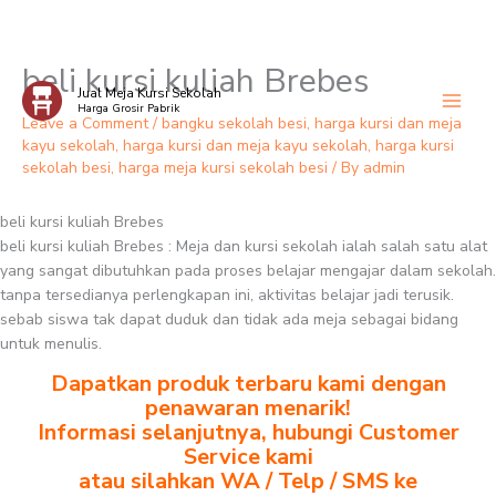
beli kursi kuliah Brebes
Skip
Jual Meja Kursi Sekolah
to
Harga Grosir Pabrik
content
Leave a Comment
/
bangku sekolah besi
,
harga kursi dan meja
kayu sekolah
,
harga kursi dan meja kayu sekolah
,
harga kursi
sekolah besi
,
harga meja kursi sekolah besi
/ By
admin
beli kursi kuliah Brebes
beli kursi kuliah Brebes : Meja dan kursi sekolah ialah salah satu alat
yang sangat dibutuhkan pada proses belajar mengajar dalam sekolah.
tanpa tersedianya perlengkapan ini, aktivitas belajar jadi terusik.
sebab siswa tak dapat duduk dan tidak ada meja sebagai bidang
untuk menulis.
Dapatkan produk terbaru kami dengan
penawaran menarik!
Informasi selanjutnya, hubungi Customer
Service kami
atau silahkan WA / Telp / SMS ke