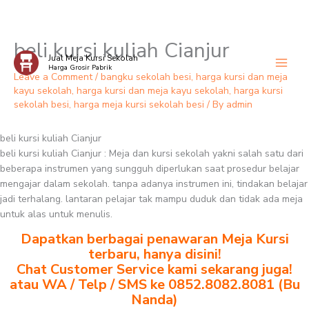
beli kursi kuliah Cianjur
Skip
Jual Meja Kursi Sekolah
to
Harga Grosir Pabrik
content
Leave a Comment
/
bangku sekolah besi
,
harga kursi dan meja
kayu sekolah
,
harga kursi dan meja kayu sekolah
,
harga kursi
sekolah besi
,
harga meja kursi sekolah besi
/ By
admin
beli kursi kuliah Cianjur
beli kursi kuliah Cianjur : Meja dan kursi sekolah yakni salah satu dari
beberapa instrumen yang sungguh diperlukan saat prosedur belajar
mengajar dalam sekolah. tanpa adanya instrumen ini, tindakan belajar
jadi terhalang. lantaran pelajar tak mampu duduk dan tidak ada meja
untuk alas untuk menulis.
Dapatkan berbagai penawaran Meja Kursi
terbaru, hanya disini!
Chat Customer Service kami sekarang juga!
atau WA / Telp / SMS ke 0852.8082.8081 (Bu
Nanda)