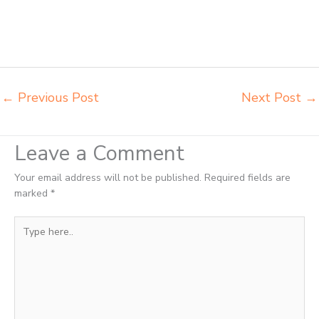
meja belajar Bontang tempat pembuatan mebel bangku sekolah
Bontang toko jual kursi sekolah Bontang toko kursi lipat kuliah
Bontang toko meja kursi bangku sekolah Bontang toko mebel meja
belajar Bontang grosir kursi lipat kuliah chitose Bontang
←
Previous Post
Next Post
→
Leave a Comment
Your email address will not be published.
Required fields are
marked
*
Type
here..