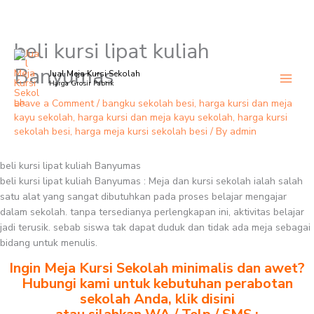
beli kursi lipat kuliah
Skip
to
Banyumas
Jual Meja Kursi Sekolah
content
Harga Grosir Pabrik
Leave a Comment
/
bangku sekolah besi
,
harga kursi dan meja
kayu sekolah
,
harga kursi dan meja kayu sekolah
,
harga kursi
sekolah besi
,
harga meja kursi sekolah besi
/ By
admin
beli kursi lipat kuliah Banyumas
beli kursi lipat kuliah Banyumas : Meja dan kursi sekolah ialah salah
satu alat yang sangat dibutuhkan pada proses belajar mengajar
dalam sekolah. tanpa tersedianya perlengkapan ini, aktivitas belajar
jadi terusik. sebab siswa tak dapat duduk dan tidak ada meja sebagai
bidang untuk menulis.
Ingin Meja Kursi Sekolah minimalis dan awet?
Hubungi kami untuk kebutuhan perabotan
sekolah Anda, klik disini