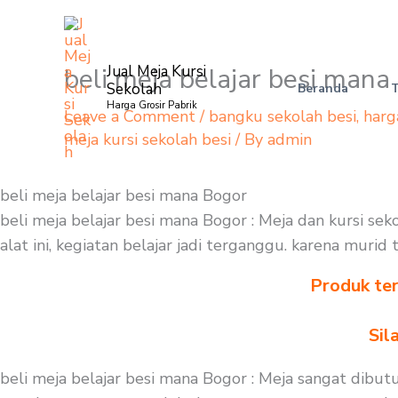
Skip
to
content
beli meja belajar besi mana
Jual Meja Kursi
Sekolah
Beranda
Harga Grosir Pabrik
Leave a Comment
/
bangku sekolah besi
,
harg
meja kursi sekolah besi
/ By
admin
beli meja belajar besi mana Bogor
beli meja belajar besi mana Bogor : Meja dan kursi se
alat ini, kegiatan belajar jadi terganggu. karena murid
Produk ter
Sil
beli meja belajar besi mana Bogor : Meja sangat dibut