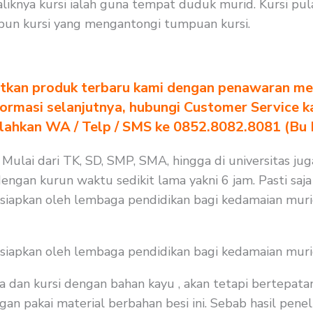
iknya kursi ialah guna tempat duduk murid. Kursi pu
un kursi yang mengantongi tumpuan kursi.
tkan produk terbaru kami dengan penawaran men
formasi selanjutnya, hubungi Customer Service k
ilahkan WA / Telp / SMS ke 0852.8082.8081 (Bu
 Mulai dari TK, SD, SMP, SMA, hingga di universitas jug
dengan kurun waktu sedikit lama yakni 6 jam. Pasti saj
isiapkan oleh lembaga pendidikan bagi kedamaian muri
isiapkan oleh lembaga pendidikan bagi kedamaian muri
a dan kursi dengan bahan kayu , akan tetapi bertepat
an pakai material berbahan besi ini. Sebab hasil peneli