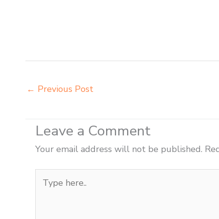
Palopo agen meja kursi bangku sekolah Parepare agen 
Parepare beli kursi kuliah Parepare beli kursi lipat k
setenlis meja kursi kuliah Parepare distributor meja b
distributor meja komputer sekolah Parepare grosir kur
←
Previous Post
Leave a Comment
Your email address will not be published.
Req
Type
here..