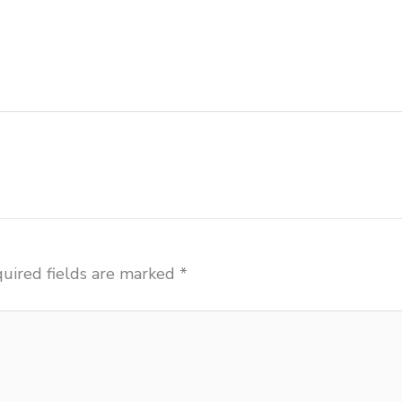
meja belajar Parepare alamat penjual bangku Parepare 
uliah Parepare beli meja kursi bangku sekolah Parepare 
elajar Parepare distributor meja kursi anak sekolah tk 
si sekolah Parepare grosir meja belajar Parepare
uired fields are marked
*