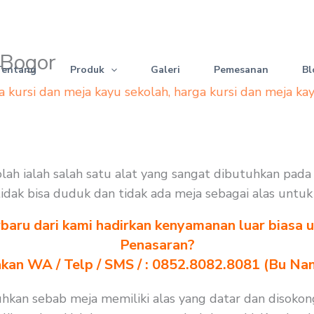
 Bogor
Tentang
Produk
Galeri
Pemesanan
Bl
a kursi dan meja kayu sekolah
,
harga kursi dan meja ka
kolah ialah salah satu alat yang sangat dibutuhkan pad
 tidak bisa duduk dan tidak ada meja sebagai alas untuk
baru dari kami hadirkan kenyamanan luar biasa u
Penasaran?
akan WA / Telp / SMS / : 0852.8082.8081 (Bu Na
uhkan sebab meja memiliki alas yang datar dan disokon