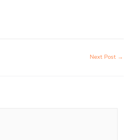
belanja meubelair Parepare beli kursi belajar kuliah
beli meja belajar besi mana Parepare distributor kursi
Parepare distributor meja siswa rangka besi Parepare
Next Post
→