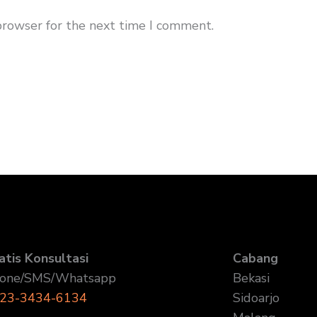
browser for the next time I comment.
atis Konsultasi
Cabang
one/SMS/Whatsapp
Bekasi
23-3434-6134
Sidoarjo