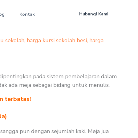
Hubungi Kami
og
Kontak
yu sekolah
,
harga kursi sekolah besi
,
harga
 dipentingkan pada sistem pembelajaran dalam
tidak ada meja sebagai bidang untuk menulis.
n terbatas!
!
da)
isangga pun dengan sejumlah kaki. Meja jua