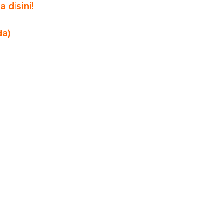
 disini!
da)