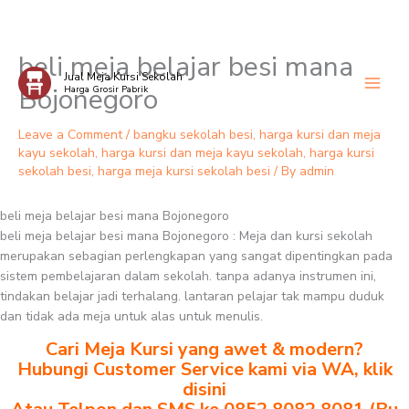
beli meja belajar besi mana
Skip
Jual Meja Kursi Sekolah
to
Bojonegoro
Harga Grosir Pabrik
content
Leave a Comment
/
bangku sekolah besi
,
harga kursi dan meja
kayu sekolah
,
harga kursi dan meja kayu sekolah
,
harga kursi
sekolah besi
,
harga meja kursi sekolah besi
/ By
admin
beli meja belajar besi mana Bojonegoro
beli meja belajar besi mana Bojonegoro : Meja dan kursi sekolah
merupakan sebagian perlengkapan yang sangat dipentingkan pada
sistem pembelajaran dalam sekolah. tanpa adanya instrumen ini,
tindakan belajar jadi terhalang. lantaran pelajar tak mampu duduk
dan tidak ada meja untuk alas untuk menulis.
Cari Meja Kursi yang awet & modern?
Hubungi Customer Service kami via WA, klik
disini