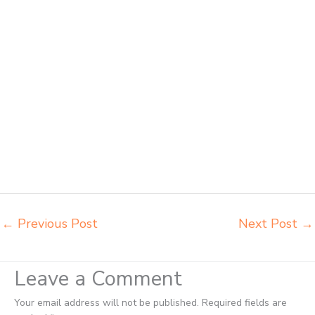
belajar kuliah sekolah Ternate jual meja kursi sekolah besi harga
grosir Ternate jual mobiler sekolah Ternate jual meja kursi sekolah
harga pabrik Ternate jual meja belajar anak Ternate pabrik meja
belajar Ternate pabrik meja kursi laboratorium Ternate pabrik meja
kursi sekolah besi Ternate pabrik meja kursi lipat kuliah Ternate
produsen bangku dan meja sd besi Ternate produsen kursi lipat
kuliah Ternate produsen meja kursi bangku sekolah Ternate
produsen meja kursi sekolah modern Ternate pusat penjualan meja
belajar anak Ternate supplier kursi lipat kuliah Ternate supplier meja
kursi sekolah Ternate tempat jual meja belajar Ternate tempat
pembuatan mebel bangku sekolah Ternate toko jual kursi sekolah
Ternate
←
Previous Post
Next Post
→
Leave a Comment
Your email address will not be published.
Required fields are