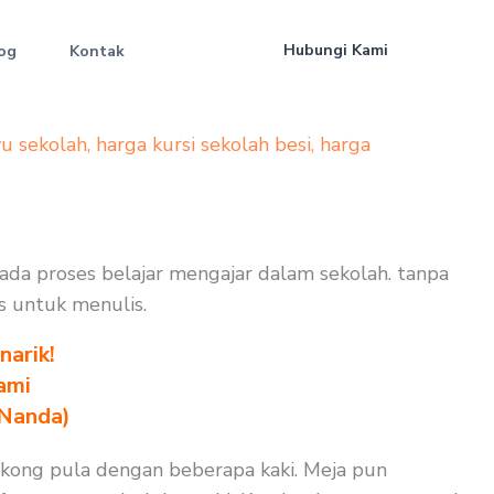
Hubungi Kami
og
Kontak
yu sekolah
,
harga kursi sekolah besi
,
harga
 pada proses belajar mengajar dalam sekolah. tanpa
as untuk menulis.
arik!
ami
 Nanda)
sokong pula dengan beberapa kaki. Meja pun