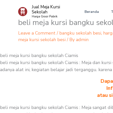
Skip
Jual Meja Kursi
to
Sekolah
Beranda
content
Harga Grosir Pabrik
beli meja kursi bangku seko
Leave a Comment
/
bangku sekolah besi
,
harg
meja kursi sekolah besi
/ By
admin
beli meja kursi bangku sekolah Ciamis
beli meja kursi bangku sekolah Ciamis : Meja dan kurs
adanya alat ini, kegiatan belajar jadi terganggu. kare
Dapa
In
atau s
beli meja kursi bangku sekolah Ciamis : Meja sangat 