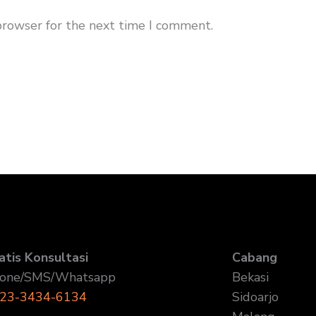
browser for the next time I comment.
atis Konsultasi
Cabang
one/SMS/Whatsapp
Bekasi
23-3434-6134
Sidoarjo