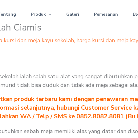
Tentang
Produk
Galeri
Pemesanan
Bl
lah Ciamis
a kursi dan meja kayu sekolah
,
harga kursi dan meja ka
i sekolah ialah salah satu alat yang sangat dibutuhkan
na murid tidak bisa duduk dan tidak ada meja sebagai al
tkan produk terbaru kami dengan penawaran men
formasi selanjutnya, hubungi Customer Service k
ilahkan WA / Telp / SMS ke 0852.8082.8081 (Bu
dibutuhkan sebab meja memiliki alas yang datar dan di