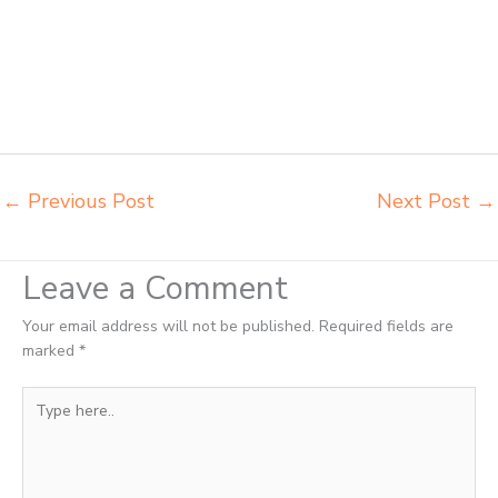
insperra Mojokerto agen kursi lipat chitose Mojokerto agen meja kursi
informa napolly Mojokerto agen meja kursi ace ikea futura Mojokerto
agen meja kursi aktiv innola sorum duma Mojokerto agen meja kursi
pudac vivente integra insperra Mojokerto agen meja kursi bangku
sekolah Pasuruan agen meja belajar Pasuruan alamat penjual bangku
Pasuruan belanja meubelair Pasuruan
←
Previous Post
Next Post
→
Leave a Comment
Your email address will not be published.
Required fields are
marked
*
Type
here..