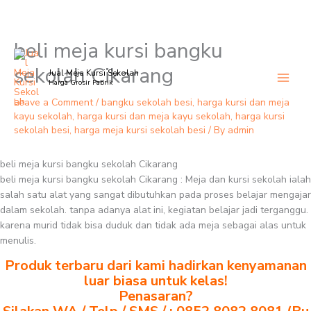
beli meja kursi bangku
Skip
to
sekolah Cikarang
Jual Meja Kursi Sekolah
content
Harga Grosir Pabrik
Leave a Comment
/
bangku sekolah besi
,
harga kursi dan meja
kayu sekolah
,
harga kursi dan meja kayu sekolah
,
harga kursi
sekolah besi
,
harga meja kursi sekolah besi
/ By
admin
beli meja kursi bangku sekolah Cikarang
beli meja kursi bangku sekolah Cikarang : Meja dan kursi sekolah ialah
salah satu alat yang sangat dibutuhkan pada proses belajar mengajar
dalam sekolah. tanpa adanya alat ini, kegiatan belajar jadi terganggu.
karena murid tidak bisa duduk dan tidak ada meja sebagai alas untuk
menulis.
Produk terbaru dari kami hadirkan kenyamanan
luar biasa untuk kelas!
Penasaran?