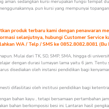
ng aman. sedangkan kursi merupakan fungsi tempat dud
menggunakannya. pun kursi yang mempunyai topangan 
tkan produk terbaru kami dengan penawaran men
formasi selanjutnya, hubungi Customer Service k
ilahkan WA / Telp / SMS ke 0852.8082.8081 (Bu
pun. Mulai dari TK, SD, SMP, SMA, hingga di universita
lajar dengan durasi lumayan lama yaitu 6 jam. Tentu 
arus disediakan oleh instansi pendidikan bagi kenyama
i difasilitasi oleh institusi pendidikan bagi ketentra
 dengan bahan kayu , tetapi bersamaan pertambahan jam
an bahan berkomposisi besi ini. Lantaran hasil pengkaj