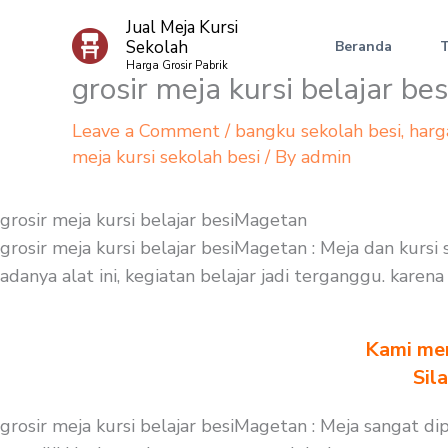
Skip
Jual Meja Kursi
to
Sekolah
Beranda
content
Harga Grosir Pabrik
grosir meja kursi belajar b
Leave a Comment
/
bangku sekolah besi
,
harg
meja kursi sekolah besi
/ By
admin
grosir meja kursi belajar besiMagetan
grosir meja kursi belajar besiMagetan : Meja dan kursi
adanya alat ini, kegiatan belajar jadi terganggu. kare
Kami men
Sil
grosir meja kursi belajar besiMagetan : Meja sangat d