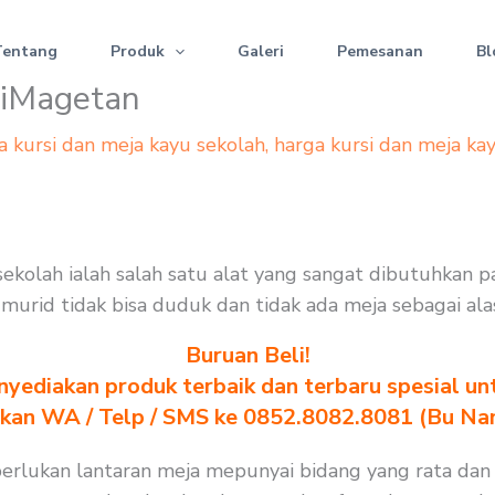
Tentang
Produk
Galeri
Pemesanan
Bl
esiMagetan
a kursi dan meja kayu sekolah
,
harga kursi dan meja ka
 sekolah ialah salah satu alat yang sangat dibutuhkan 
na murid tidak bisa duduk dan tidak ada meja sebagai al
Buruan Beli!
yediakan produk terbaik dan terbaru spesial un
akan WA / Telp / SMS ke 0852.8082.8081 (Bu Na
iperlukan lantaran meja mepunyai bidang yang rata dan