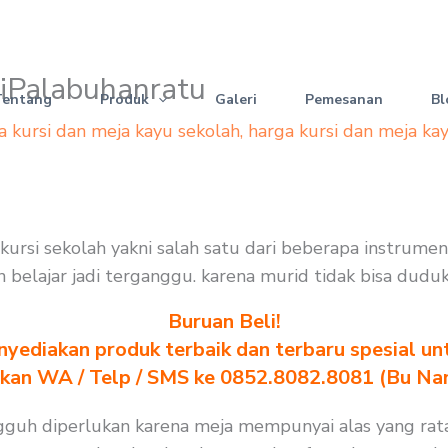
esiPalabuhanratu
Tentang
Produk
Galeri
Pemesanan
Bl
a kursi dan meja kayu sekolah
,
harga kursi dan meja ka
n kursi sekolah yakni salah satu dari beberapa instrum
n belajar jadi terganggu. karena murid tidak bisa dudu
Buruan Beli!
yediakan produk terbaik dan terbaru spesial un
akan WA / Telp / SMS ke 0852.8082.8081 (Bu Na
ungguh diperlukan karena meja mempunyai alas yang rat