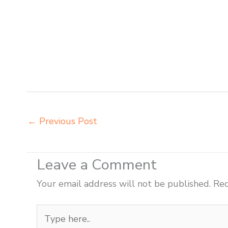
agen meja kursi ace ikea futura Palembang agen meja
meja kursi bangku sekolah Prabumulih agen meja belaj
Prabumulih beli kursi kuliah Prabumulih beli kursi li
distributor kursi setenlis meja kursi kuliah Prabumuli
siswa rangka besi Prabumulih distributor meja komput
belajar besi Prabumulih grosir meja kursi sekolah m
←
Previous Post
Leave a Comment
Your email address will not be published.
Req
Type
here..