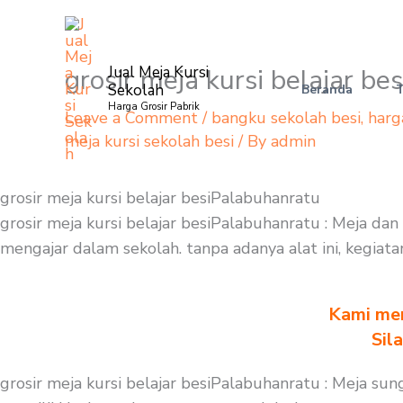
Skip
to
content
grosir meja kursi belajar b
Jual Meja Kursi
Sekolah
Beranda
Harga Grosir Pabrik
Leave a Comment
/
bangku sekolah besi
,
harg
meja kursi sekolah besi
/ By
admin
grosir meja kursi belajar besiPalabuhanratu
grosir meja kursi belajar besiPalabuhanratu : Meja da
mengajar dalam sekolah. tanpa adanya alat ini, kegiata
Kami men
Sil
grosir meja kursi belajar besiPalabuhanratu : Meja s