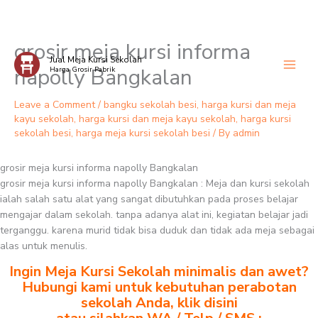
grosir meja kursi informa
Skip
Jual Meja Kursi Sekolah
to
napolly Bangkalan
Harga Grosir Pabrik
content
Leave a Comment
/
bangku sekolah besi
,
harga kursi dan meja
kayu sekolah
,
harga kursi dan meja kayu sekolah
,
harga kursi
sekolah besi
,
harga meja kursi sekolah besi
/ By
admin
grosir meja kursi informa napolly Bangkalan
grosir meja kursi informa napolly Bangkalan : Meja dan kursi sekolah
ialah salah satu alat yang sangat dibutuhkan pada proses belajar
mengajar dalam sekolah. tanpa adanya alat ini, kegiatan belajar jadi
terganggu. karena murid tidak bisa duduk dan tidak ada meja sebagai
alas untuk menulis.
Ingin Meja Kursi Sekolah minimalis dan awet?
Hubungi kami untuk kebutuhan perabotan
sekolah Anda, klik disini