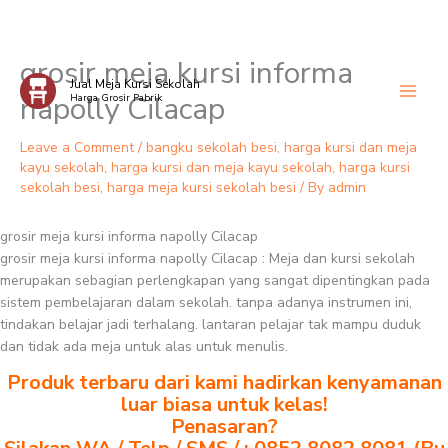
grosir meja kursi informa
Skip
Jual Meja Kursi Sekolah
to
napolly Cilacap
Harga Grosir Pabrik
content
Leave a Comment
/
bangku sekolah besi
,
harga kursi dan meja
kayu sekolah
,
harga kursi dan meja kayu sekolah
,
harga kursi
sekolah besi
,
harga meja kursi sekolah besi
/ By
admin
grosir meja kursi informa napolly Cilacap
grosir meja kursi informa napolly Cilacap : Meja dan kursi sekolah
merupakan sebagian perlengkapan yang sangat dipentingkan pada
sistem pembelajaran dalam sekolah. tanpa adanya instrumen ini,
tindakan belajar jadi terhalang. lantaran pelajar tak mampu duduk
dan tidak ada meja untuk alas untuk menulis.
Produk terbaru dari kami hadirkan kenyamanan
luar biasa untuk kelas!
Penasaran?