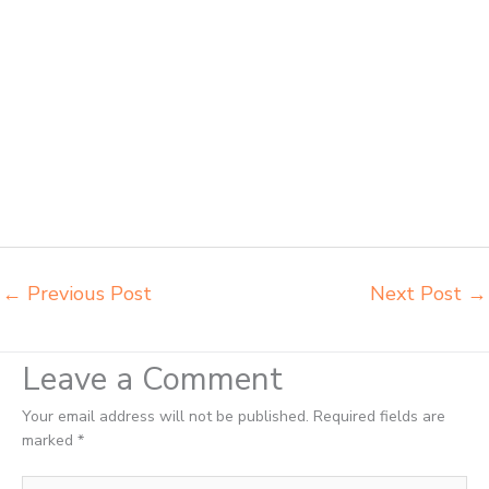
komputer sekolah Balikpapan grosir kursi sekolah Balikpapan grosir
meja belajar Balikpapan grosir meja kursi belajar besi Balikpapan
grosir meja kursi sekolah modern Balikpapan grosir meja komputer
sekolah Balikpapan harga meja kursi bangku sekolah Balikpapan
harga bangku sekolah rangka besi Balikpapan harga kursi dan meja
sekolah dasar Balikpapan harga meja kursi belajar siswa sd smp sma
Balikpapan harga mebeler perpustakaan Balikpapan harga meja dan
kursi murid sd Balikpapan harga meubelair sekolah Balikpapan
importir kursi lipat kuliah Balikpapan importir meja kursi bangku
sekolah Balikpapan
←
Previous Post
Next Post
→
Leave a Comment
Your email address will not be published.
Required fields are
marked
*
Type