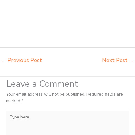
Tangerang Selatan agen meja kursi aktiv innola sorum duma
Tangerang Selatan agen meja kursi pudac vivente integra insperra
Tangerang Selatan agen meja kursi bangku sekolah Tangerang agen
meja belajar Tangerang alamat penjual bangku Tangerang belanja
meubelair Tangerang beli kursi belajar kuliah Tangerang beli kursi
kuliah Tangerang beli kursi lipat kuliah Tangerang beli meja kursi
bangku sekolah Tangerang
←
Previous Post
Next Post
→
Leave a Comment
Your email address will not be published.
Required fields are
marked
*
Type
here..