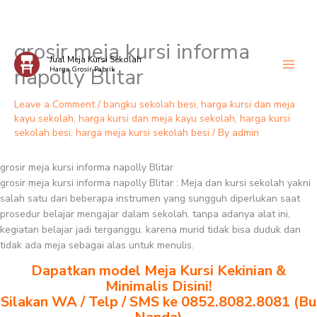
grosir meja kursi informa
Skip
Jual Meja Kursi Sekolah
to
napolly Blitar
Harga Grosir Pabrik
content
Leave a Comment
/
bangku sekolah besi
,
harga kursi dan meja
kayu sekolah
,
harga kursi dan meja kayu sekolah
,
harga kursi
sekolah besi
,
harga meja kursi sekolah besi
/ By
admin
grosir meja kursi informa napolly Blitar
grosir meja kursi informa napolly Blitar : Meja dan kursi sekolah yakni
salah satu dari beberapa instrumen yang sungguh diperlukan saat
prosedur belajar mengajar dalam sekolah. tanpa adanya alat ini,
kegiatan belajar jadi terganggu. karena murid tidak bisa duduk dan
tidak ada meja sebagai alas untuk menulis.
Dapatkan model Meja Kursi Kekinian &
Minimalis Disini!
Silakan WA / Telp / SMS ke 0852.8082.8081 (Bu