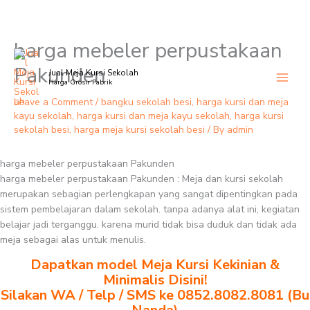
harga mebeler perpustakaan
Skip
to
Pakunden
Jual Meja Kursi Sekolah
content
Harga Grosir Pabrik
Leave a Comment
/
bangku sekolah besi
,
harga kursi dan meja
kayu sekolah
,
harga kursi dan meja kayu sekolah
,
harga kursi
sekolah besi
,
harga meja kursi sekolah besi
/ By
admin
harga mebeler perpustakaan Pakunden
harga mebeler perpustakaan Pakunden : Meja dan kursi sekolah
merupakan sebagian perlengkapan yang sangat dipentingkan pada
sistem pembelajaran dalam sekolah. tanpa adanya alat ini, kegiatan
belajar jadi terganggu. karena murid tidak bisa duduk dan tidak ada
meja sebagai alas untuk menulis.
Dapatkan model Meja Kursi Kekinian &
Minimalis Disini!
Silakan WA / Telp / SMS ke 0852.8082.8081 (Bu