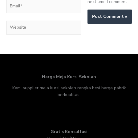
next time I comment.
Email*
Website
Harga Meja Kursi Sekolah
Kami supplier meja kursi sekolah rangka besi harga pabrik
berkualitas.
Gratis Konsultasi