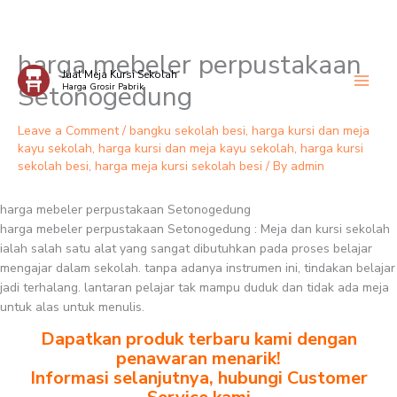
harga mebeler perpustakaan
Skip
Jual Meja Kursi Sekolah
to
Setonogedung
Harga Grosir Pabrik
content
Leave a Comment
/
bangku sekolah besi
,
harga kursi dan meja
kayu sekolah
,
harga kursi dan meja kayu sekolah
,
harga kursi
sekolah besi
,
harga meja kursi sekolah besi
/ By
admin
harga mebeler perpustakaan Setonogedung
harga mebeler perpustakaan Setonogedung : Meja dan kursi sekolah
ialah salah satu alat yang sangat dibutuhkan pada proses belajar
mengajar dalam sekolah. tanpa adanya instrumen ini, tindakan belajar
jadi terhalang. lantaran pelajar tak mampu duduk dan tidak ada meja
untuk alas untuk menulis.
Dapatkan produk terbaru kami dengan
penawaran menarik!
Informasi selanjutnya, hubungi Customer