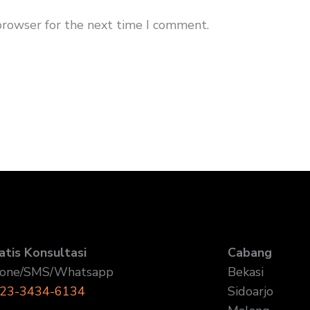
browser for the next time I comment.
atis Konsultasi
Cabang
one/SMS/Whatsapp
Bekasi
23-3434-6134
Sidoarjo