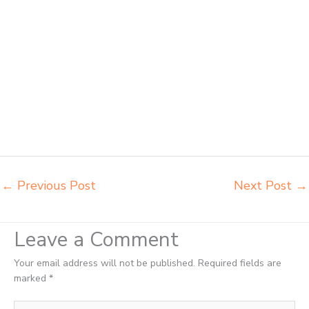
produsen meja kursi bangku sekolah Sibolga produsen meja kursi
sekolah modern Sibolga pusat penjualan meja belajar anak Sibolga
supplier kursi lipat kuliah Sibolga supplier meja kursi sekolah Sibolga
tempat jual meja belajar Sibolga tempat pembuatan mebel bangku
sekolah Sibolga toko jual kursi sekolah Sibolga toko kursi lipat kuliah
Sibolga toko meja kursi bangku sekolah Sibolga toko mebel meja
belajar Sibolga grosir kursi lipat kuliah chitose Sibolga grosir meja
kursi informa napolly Sibolga grosir meja kursi ace ikea futura Sibolga
grosir meja kursi aktiv innola sorum duma Sibolga grosir meja kursi
pudac vivente Sibolga
←
Previous Post
Next Post
→
Leave a Comment
Your email address will not be published.
Required fields are
marked
*
Type