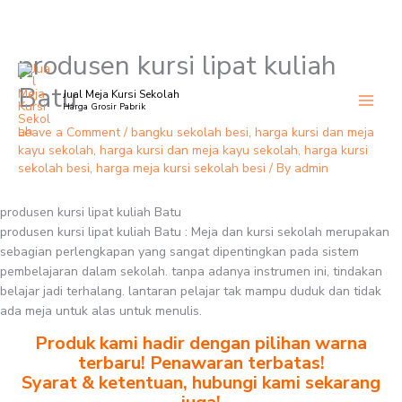
produsen kursi lipat kuliah
Skip
to
Batu
Jual Meja Kursi Sekolah
content
Harga Grosir Pabrik
Leave a Comment
/
bangku sekolah besi
,
harga kursi dan meja
kayu sekolah
,
harga kursi dan meja kayu sekolah
,
harga kursi
sekolah besi
,
harga meja kursi sekolah besi
/ By
admin
produsen kursi lipat kuliah Batu
produsen kursi lipat kuliah Batu : Meja dan kursi sekolah merupakan
sebagian perlengkapan yang sangat dipentingkan pada sistem
pembelajaran dalam sekolah. tanpa adanya instrumen ini, tindakan
belajar jadi terhalang. lantaran pelajar tak mampu duduk dan tidak
ada meja untuk alas untuk menulis.
Produk kami hadir dengan pilihan warna
terbaru! Penawaran terbatas!
Syarat & ketentuan, hubungi kami sekarang