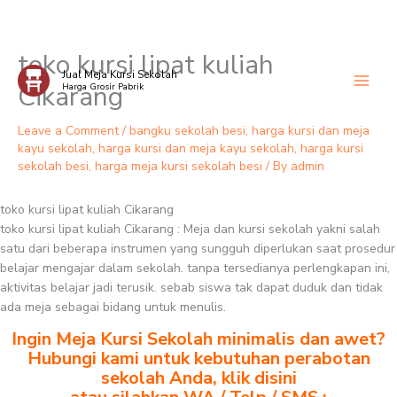
toko kursi lipat kuliah
Skip
Jual Meja Kursi Sekolah
to
Cikarang
Harga Grosir Pabrik
content
Leave a Comment
/
bangku sekolah besi
,
harga kursi dan meja
kayu sekolah
,
harga kursi dan meja kayu sekolah
,
harga kursi
sekolah besi
,
harga meja kursi sekolah besi
/ By
admin
toko kursi lipat kuliah Cikarang
toko kursi lipat kuliah Cikarang : Meja dan kursi sekolah yakni salah
satu dari beberapa instrumen yang sungguh diperlukan saat prosedur
belajar mengajar dalam sekolah. tanpa tersedianya perlengkapan ini,
aktivitas belajar jadi terusik. sebab siswa tak dapat duduk dan tidak
ada meja sebagai bidang untuk menulis.
Ingin Meja Kursi Sekolah minimalis dan awet?
Hubungi kami untuk kebutuhan perabotan
sekolah Anda, klik disini