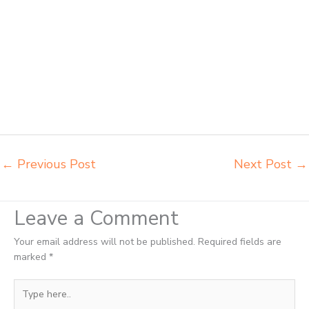
grosir meja kursi pudac vivente Cimahi grosir meja kursi integra
insperra Cimahi distributor kursi lipat chitose Cimahi distributor meja
kursi informa napolly Cimahi distributor meja kursi ace ikea futura
Cimahi distributor meja kursi aktiv innola sorum duma Cimahi
distributor meja kursi pudac vivente integra insperra Cimahi distributor
meja kursi integra insperra Cimahi agen kursi lipat chitose Cimahi
agen meja kursi informa napolly Cimahi agen meja kursi ace ikea
futura Cimahi agen meja kursi aktiv innola sorum duma Cimahi agen
meja kursi pudac vivente integra insperra Cimahi
←
Previous Post
Next Post
→
Leave a Comment
Your email address will not be published.
Required fields are
marked
*
Type
here..