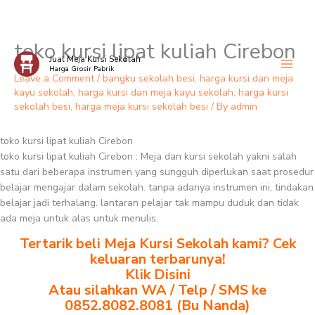
toko kursi lipat kuliah Cirebon
Skip
Jual Meja Kursi Sekolah
to
Harga Grosir Pabrik
content
Leave a Comment
/
bangku sekolah besi
,
harga kursi dan meja
kayu sekolah
,
harga kursi dan meja kayu sekolah
,
harga kursi
sekolah besi
,
harga meja kursi sekolah besi
/ By
admin
toko kursi lipat kuliah Cirebon
toko kursi lipat kuliah Cirebon : Meja dan kursi sekolah yakni salah
satu dari beberapa instrumen yang sungguh diperlukan saat prosedur
belajar mengajar dalam sekolah. tanpa adanya instrumen ini, tindakan
belajar jadi terhalang. lantaran pelajar tak mampu duduk dan tidak
ada meja untuk alas untuk menulis.
Tertarik beli Meja Kursi Sekolah kami? Cek
keluaran terbarunya!
Klik Disini
Atau silahkan WA / Telp / SMS ke
0852.8082.8081 (Bu Nanda)